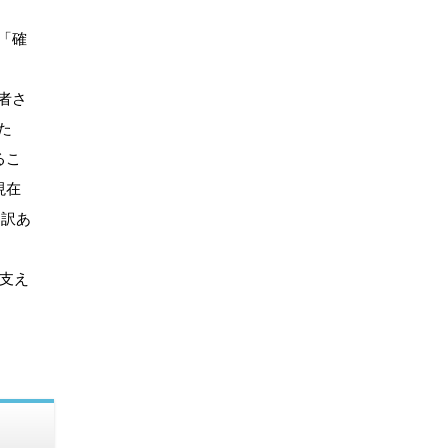
「確
者さ
た
るこ
現在
し訳あ
支え