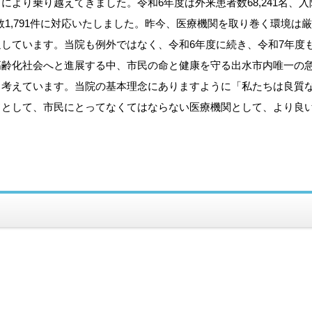
より乗り越えてきました。令和6年度は外来患者数68,241名、入
需件数1,791件に対応いたしました。昨今、医療機関を取り巻く環境は
しています。当院も例外ではなく、令和6年度に続き、令和7年度
高齢化社会へと進展する中、市民の命と健康を守る出水市内唯一の
と考えています。当院の基本理念にありますように「私たちは良質
旨として、市民にとってなくてはならない医療機関として、より良