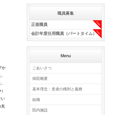
職員募集
new
正規職員
new
会計年度任用職員（パートタイム）
Menu
ずか
ごあいさつ
た。
病院概要
た。
基本理念・患者の権利と義務
争）
ない
組織
の充
院内施設