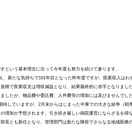
すという基本理念に沿って今年度も努力を続けて参ります。
え、新たな気持ちで101年目となった昨年度ですが、医業収入はわ
る規模で医業収支は増収減益となり、結果最終的に赤字となりまし
ましたが、物品費や委託費、人件費等の増加には及びませんでし
期待していますが、2月末からはじまった中東での大きな紛争（戦
トの増加が予想されます。引き続き厳しい病院運営にならざるを得
務部長とも新任となり、管理部門は新たな陣容でさらなる地域医療