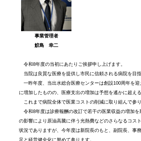
事業管理者
鮫島 幸二
令和8年度の当初にあたりご挨拶申し上げます。
当院は良質な医療を提供し市民に信頼される病院を目指
一昨年度、当出水総合医療センターは創設100周年を迎
に増加したものの、医療支出の増加は予想を遙かに超え
これまで病院全体で医業コストの削減に取り組んで参り
令和8年度は診療報酬の改訂で若干の医業収益の増加を
の影響により原油高騰に伴う光熱費などのさらなるコス
状況でありますが、今年度は新院長のもと、副院長、事
足と経営健全化に努めて参ります。