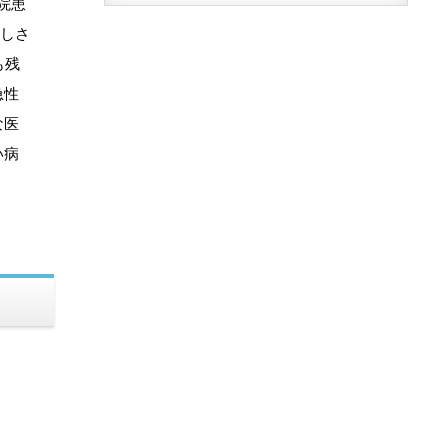
院患
厳しさ
も残
急性
な医
い病